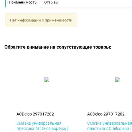
Применимость
Отзывы
Нет информации о применимости
Обратите внимание на сопутствующие товары:
ACDelco 297017202
ACDelco 297017202
Смазка универсальная
Смазка универсальна
пластика ACDelco аэр БмД
пластика ACDelco аэр 