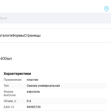
аталоги
Формы
Страницы
 400мл
Характеристики
Применение:
пластик
Тип:
Смазка универсальная
Форма
аэрозоль
выпуска:
Объём, л:
0.4
EAN-13:
96985730