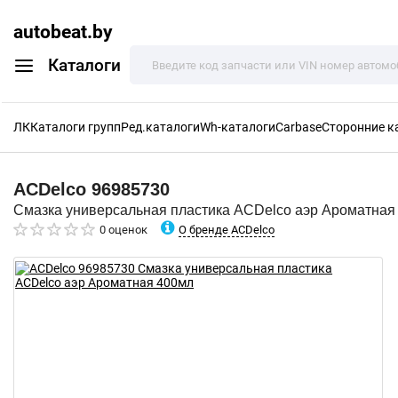
autobeat.by
Каталоги
ЛК
Каталоги групп
Ред.каталоги
Wh-каталоги
Carbase
Сторонние к
ACDelco
96985730
Смазка универсальная пластика ACDelco аэр Ароматная
О бренде ACDelco
0 оценок