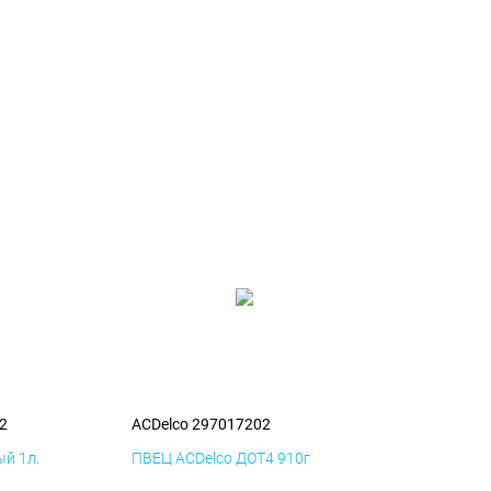
2
ACDelco 297017202
й 1л.
ПВЕЦ ACDelco ДОТ4 910г