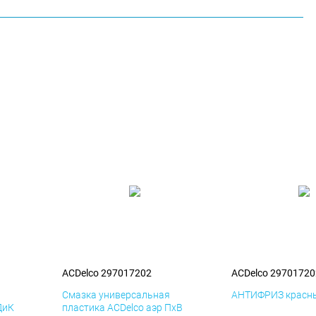
ACDelco 297017202
ACDelco 29701720
я
Смазка универсальная
АНТИФРИЗ красны
ДиК
пластика ACDelco аэр ПхВ