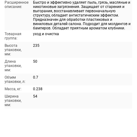
Расширенное
Быстро и эффективно удаляет пыль, грязь, масляные и
описание:
никотиновые загрязнения. Защищает от старения и
выгорания, восстанавливает первоначальную
структуру, обладает антистатическим эффектом.
Предназначен для обработки пластиковых и
виниловых деталей салона. Подходит для молдингов и
бамперов. Обладает приятным ароматом клубники.
Товарная
уход и очистка
группа:
Высота
235
упаковки,
мм:
Длина
50
упаковки,
мм:
Объем
0.7
упаковки, л:
Масса, кг:
0.238
Ширина
54
упаковки,
мм: