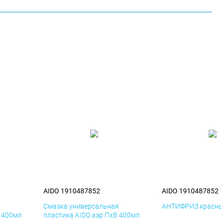
AIDO 1910487852
AIDO 1910487852
я
Смазка универсальная
АНТИФРИЗ красны
К 400мл
пластика AIDO аэр ПхВ 400мл