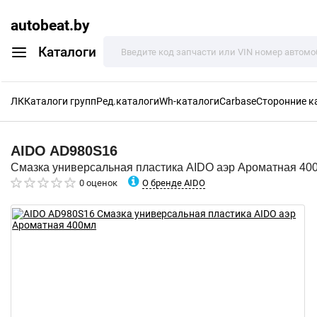
autobeat.by
Каталоги
ЛК
Каталоги групп
Ред.каталоги
Wh-каталоги
Carbase
Сторонние к
AIDO
AD980S16
Смазка универсальная пластика AIDO аэр Ароматная 40
О бренде AIDO
0 оценок