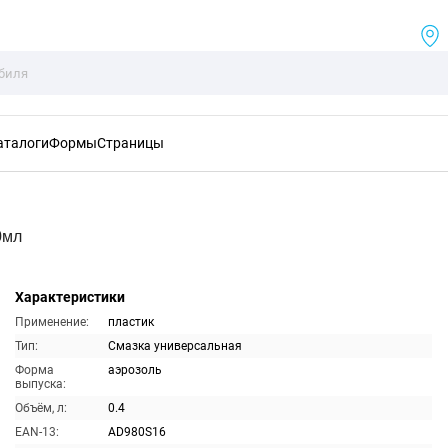
аталоги
Формы
Страницы
0мл
Характеристики
Применение:
пластик
Тип:
Смазка универсальная
Форма
аэрозоль
выпуска:
Объём, л:
0.4
EAN-13:
AD980S16