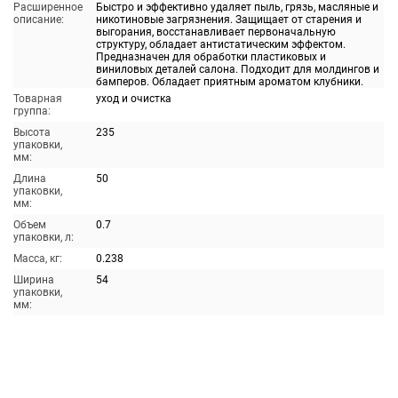
Расширенное
Быстро и эффективно удаляет пыль, грязь, масляные и
описание:
никотиновые загрязнения. Защищает от старения и
выгорания, восстанавливает первоначальную
структуру, обладает антистатическим эффектом.
Предназначен для обработки пластиковых и
виниловых деталей салона. Подходит для молдингов и
бамперов. Обладает приятным ароматом клубники.
Товарная
уход и очистка
группа:
Высота
235
упаковки,
мм:
Длина
50
упаковки,
мм:
Объем
0.7
упаковки, л:
Масса, кг:
0.238
Ширина
54
упаковки,
мм: