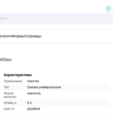
аталоги
Формы
Страницы
 400мл
Характеристики
Применение:
пластик
Тип:
Смазка универсальная
Форма
аэрозоль
выпуска:
Объём, л:
0.4
EAN-13:
AEAR004