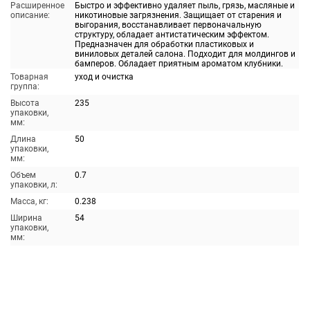
Расширенное
Быстро и эффективно удаляет пыль, грязь, масляные и
описание:
никотиновые загрязнения. Защищает от старения и
выгорания, восстанавливает первоначальную
структуру, обладает антистатическим эффектом.
Предназначен для обработки пластиковых и
виниловых деталей салона. Подходит для молдингов и
бамперов. Обладает приятным ароматом клубники.
Товарная
уход и очистка
группа:
Высота
235
упаковки,
мм:
Длина
50
упаковки,
мм:
Объем
0.7
упаковки, л:
Масса, кг:
0.238
Ширина
54
упаковки,
мм: