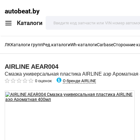
autobeat.by
Каталоги
ЛК
Каталоги групп
Ред.каталоги
Wh-каталоги
Carbase
Сторонние к
AIRLINE
AEAR004
Смазка универсальная пластика AIRLINE аэр Ароматная
О бренде AIRLINE
0 оценок