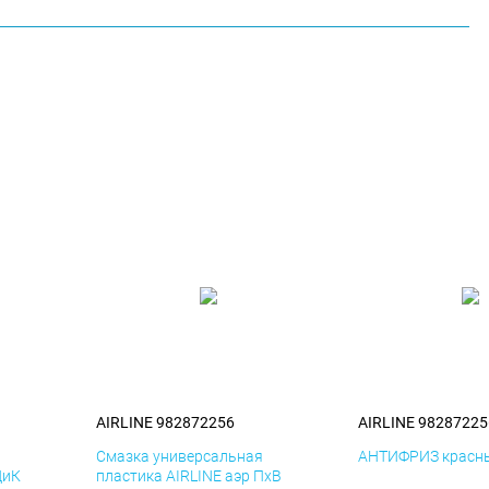
AIRLINE 982872256
AIRLINE 98287225
я
Смазка универсальная
АНТИФРИЗ красны
ДиК
пластика AIRLINE аэр ПхВ