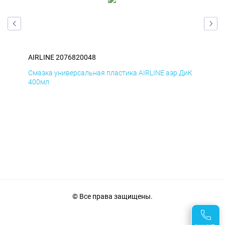
AIRLINE 2076820048
AIR
БмД
Смазка универсальная пластика AIRLINE аэр ДиК
Сма
400мл
40
© Все права защищены.