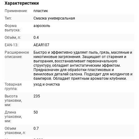
Характеристики
Применение:
пластик
Тип:
Смазка универсальная
Форма
аэрозоль
выпуска:
Объём, л:
0.4
EAN-13:
AEAR107
Расширенное
Быстро и эффективно удаляет пыль, грязь, масляные и
описание:
никотиновые загрязнения. Защищает от старения и
выгорания, восстанавливает первоначальную
структуру, обладает антистатическим эффектом.
Предназначен для обработки пластиковых и
виниловых деталей салона. Подходит для молдингов и
бамперов. Обладает приятным ароматом клубники.
Товарная
уход и очистка
группа:
Высота
235
упаковки,
мм:
Длина
50
упаковки,
мм:
Объем
0.7
упаковки, л: