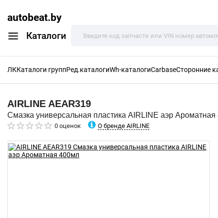
autobeat.by
Каталоги
ЛК
Каталоги групп
Ред.каталоги
Wh-каталоги
Carbase
Сторонние к
AIRLINE
AEAR319
Смазка универсальная пластика AIRLINE аэр Ароматная
О бренде AIRLINE
0 оценок