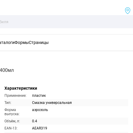
аталоги
Формы
Страницы
 400мл
Характеристики
Применение:
пластик
Тип:
Смазка универсальная
Форма
аэрозоль
выпуска:
Объём, л:
0.4
EAN-13:
AEAR319