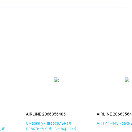
AIRLINE 2066356406
AIRLINE 20663564
я
Смазка универсальная
АНТИФРИЗ красны
ДиК
пластика AIRLINE аэр ПхВ