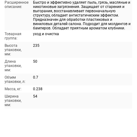
Расширенное
Быстро и эффективно удаляет пыль, грязь, масляные и
описание:
никотиновые загрязнения. Защищает от старения и
выгорания, восстанавливает первоначальную
структуру, обладает антистатическим эффектом.
Предназначен для обработки пластиковых и
виниловых деталей салона. Подходит для молдингов и
бамперов. Обладает приятным ароматом клубники.
Товарная
уход и очистка
группа:
Высота
235
упаковки,
мм:
Длина
50
упаковки,
мм:
Объем
0.7
упаковки, л:
Масса, кг:
0.238
Ширина
54
упаковки,
мм: