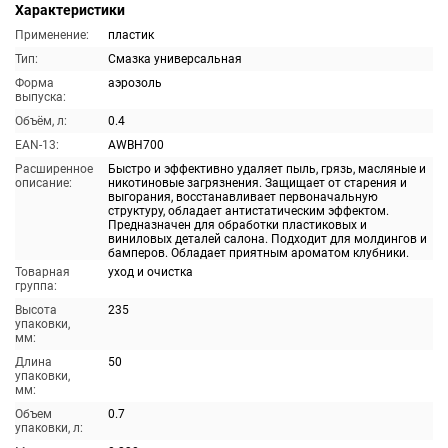
Характеристики
Применение:
пластик
Тип:
Смазка универсальная
Форма
аэрозоль
выпуска:
Объём, л:
0.4
EAN-13:
AWBH700
Расширенное
Быстро и эффективно удаляет пыль, грязь, масляные и
описание:
никотиновые загрязнения. Защищает от старения и
выгорания, восстанавливает первоначальную
структуру, обладает антистатическим эффектом.
Предназначен для обработки пластиковых и
виниловых деталей салона. Подходит для молдингов и
бамперов. Обладает приятным ароматом клубники.
Товарная
уход и очистка
группа:
Высота
235
упаковки,
мм:
Длина
50
упаковки,
мм:
Объем
0.7
упаковки, л: