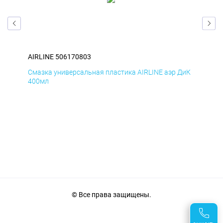
AIRLINE 506170803
AIR
БмД
Смазка универсальная пластика AIRLINE аэр ДиК
Сма
400мл
40
© Все права защищены.