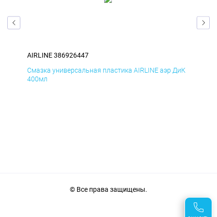
AIRLINE 386926447
AIR
БмД
Смазка универсальная пластика AIRLINE аэр ДиК
Сма
400мл
40
© Все права защищены.