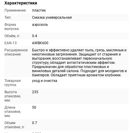
Характеристики
Применение:
пластик
Тип:
Смазка универсальная
Форма
аэрозоль
выпуска:
Объём, л:
0.4
EAN-13:
AWBK600
Расширенное
Быстро и эффективно удаляет пыль, грязь, масляные и
описание:
никотиновые загрязнения. Защищает от старения и
выгорания, восстанавливает первоначальную
структуру, обладает антистатическим эффектом.
Предназначен для обработки пластиковых и
виниловых деталей салона. Подходит для молдингов и
бамперов. Обладает приятным ароматом клубники.
Товарная
уход и очистка
группа:
Высота
235
упаковки,
мм:
Длина
50
упаковки,
мм:
Объем
0.7
упаковки, л: