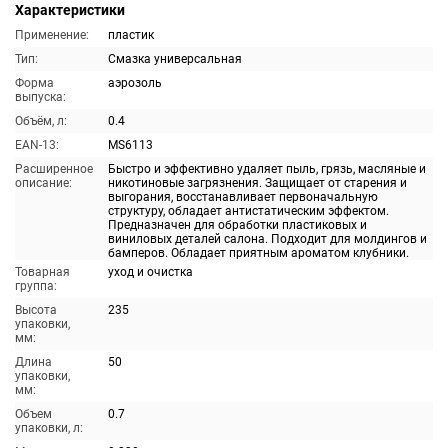
Характеристики
Применение:
пластик
Тип:
Смазка универсальная
Форма
аэрозоль
выпуска:
Объём, л:
0.4
EAN-13:
MS6113
Расширенное
Быстро и эффективно удаляет пыль, грязь, масляные и
описание:
никотиновые загрязнения. Защищает от старения и
выгорания, восстанавливает первоначальную
структуру, обладает антистатическим эффектом.
Предназначен для обработки пластиковых и
виниловых деталей салона. Подходит для молдингов и
бамперов. Обладает приятным ароматом клубники.
Товарная
уход и очистка
группа:
Высота
235
упаковки,
мм:
Длина
50
упаковки,
мм:
Объем
0.7
упаковки, л: