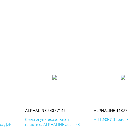
ALPHALINE 44377145
ALPHALINE 44377
я
Смазка универсальная
АНТИФРИЗ красны
эр ДиК
пластика ALPHALINE аэр ПхВ