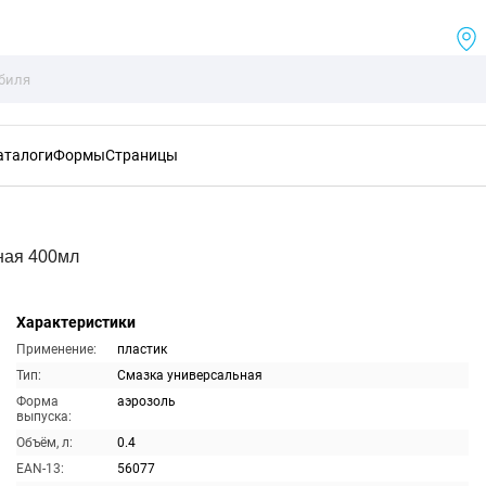
аталоги
Формы
Страницы
ная 400мл
Характеристики
Применение:
пластик
Тип:
Смазка универсальная
Форма
аэрозоль
выпуска:
Объём, л:
0.4
EAN-13:
56077