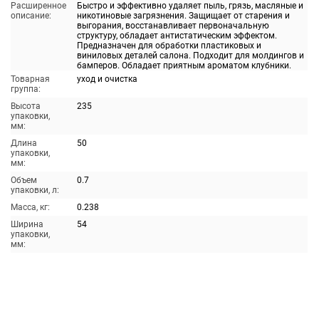
Расширенное
Быстро и эффективно удаляет пыль, грязь, масляные и
описание:
никотиновые загрязнения. Защищает от старения и
выгорания, восстанавливает первоначальную
структуру, обладает антистатическим эффектом.
Предназначен для обработки пластиковых и
виниловых деталей салона. Подходит для молдингов и
бамперов. Обладает приятным ароматом клубники.
Товарная
уход и очистка
группа:
Высота
235
упаковки,
мм:
Длина
50
упаковки,
мм:
Объем
0.7
упаковки, л:
Масса, кг:
0.238
Ширина
54
упаковки,
мм: