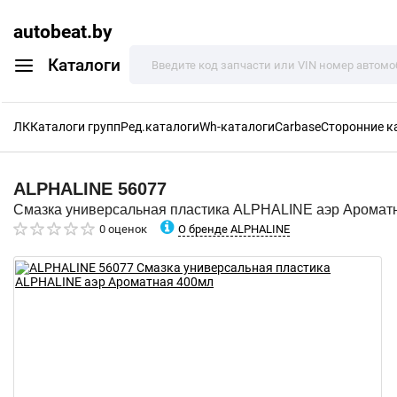
autobeat.by
Каталоги
ЛК
Каталоги групп
Ред.каталоги
Wh-каталоги
Carbase
Сторонние к
ALPHALINE
56077
Смазка универсальная пластика ALPHALINE аэр Аромат
О бренде ALPHALINE
0 оценок