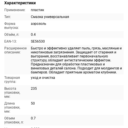
Характеристики
Применение:
пластик
Тип:
Смазка универсальная
Форма
аэрозоль
выпуска:
Объём, л:
0.4
EAN-13:
SE56530
Расширенное
Быстро и эффективно удаляет пыль, грязь, масляные и
описание:
никотиновые загрязнения. Защищает от старения и
выгорания, восстанавливает первоначальную
структуру, обладает антистатическим эффектом.
Предназначен для обработки пластиковых и
виниловых деталей салона. Подходит для молдингов и
бамперов. Обладает приятным ароматом клубники.
Товарная
уход и очистка
группа:
Высота
235
упаковки,
мм:
Длина
50
упаковки,
мм:
Объем
0.7
упаковки, л: