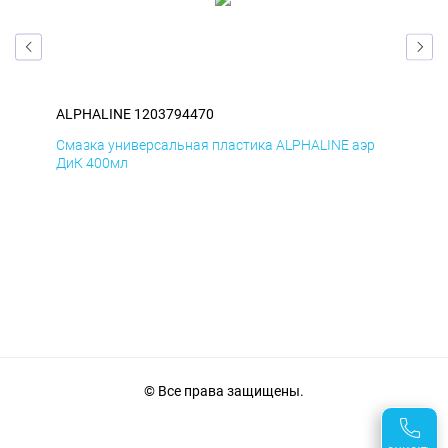
ALPHALINE 1203794470
ALP
р
Смазка универсальная пластика ALPHALINE аэр
Сма
ДиК 400мл
ПхВ
© Все права защищены.