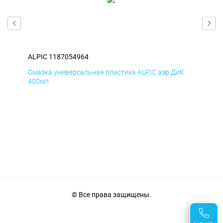
ALPIC 1187054964
ALP
Д
Смазка универсальная пластика ALPIC аэр ДиК
Сма
400мл
40
© Все права защищены.