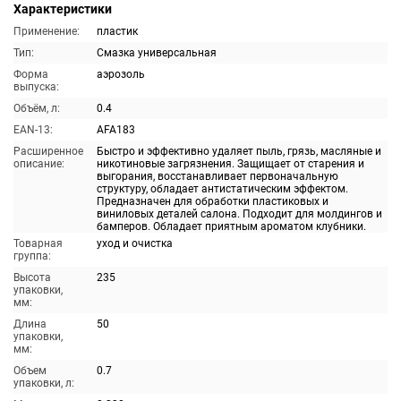
Характеристики
Применение:
пластик
Тип:
Смазка универсальная
Форма
аэрозоль
выпуска:
Объём, л:
0.4
EAN-13:
AFA183
Расширенное
Быстро и эффективно удаляет пыль, грязь, масляные и
описание:
никотиновые загрязнения. Защищает от старения и
выгорания, восстанавливает первоначальную
структуру, обладает антистатическим эффектом.
Предназначен для обработки пластиковых и
виниловых деталей салона. Подходит для молдингов и
бамперов. Обладает приятным ароматом клубники.
Товарная
уход и очистка
группа:
Высота
235
упаковки,
мм:
Длина
50
упаковки,
мм:
Объем
0.7
упаковки, л: