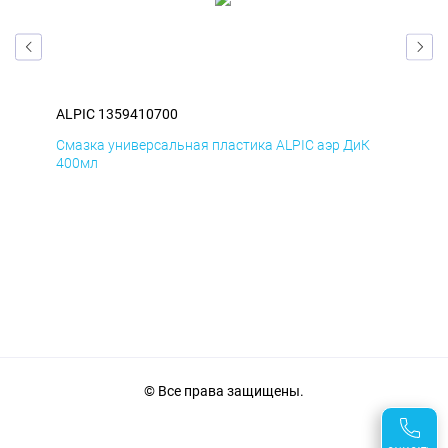
ALPIC 1359410700
ALP
Д
Смазка универсальная пластика ALPIC аэр ДиК
Сма
400мл
40
© Все права защищены.