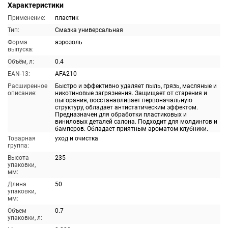
Характеристики
Применение:
пластик
Тип:
Смазка универсальная
Форма
аэрозоль
выпуска:
Объём, л:
0.4
EAN-13:
AFA210
Расширенное
Быстро и эффективно удаляет пыль, грязь, масляные и
описание:
никотиновые загрязнения. Защищает от старения и
выгорания, восстанавливает первоначальную
структуру, обладает антистатическим эффектом.
Предназначен для обработки пластиковых и
виниловых деталей салона. Подходит для молдингов и
бамперов. Обладает приятным ароматом клубники.
Товарная
уход и очистка
группа:
Высота
235
упаковки,
мм:
Длина
50
упаковки,
мм:
Объем
0.7
упаковки, л: