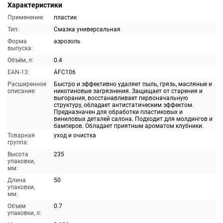
Характеристики
Применение:
пластик
Тип:
Смазка универсальная
Форма
аэрозоль
выпуска:
Объём, л:
0.4
EAN-13:
AFC106
Расширенное
Быстро и эффективно удаляет пыль, грязь, масляные и
описание:
никотиновые загрязнения. Защищает от старения и
выгорания, восстанавливает первоначальную
структуру, обладает антистатическим эффектом.
Предназначен для обработки пластиковых и
виниловых деталей салона. Подходит для молдингов и
бамперов. Обладает приятным ароматом клубники.
Товарная
уход и очистка
группа:
Высота
235
упаковки,
мм:
Длина
50
упаковки,
мм:
Объем
0.7
упаковки, л: