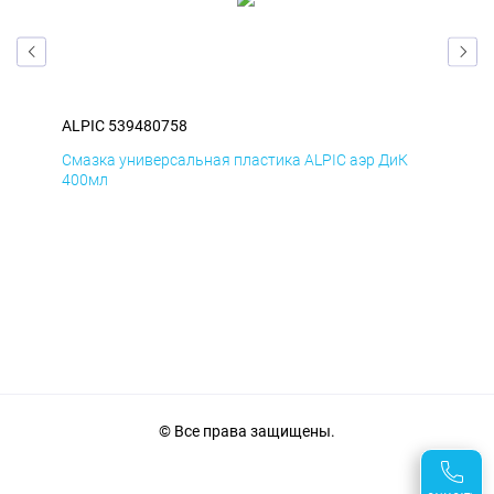
ALPIC 539480758
ALP
Д
Смазка универсальная пластика ALPIC аэр ДиК
Сма
400мл
40
© Все права защищены.