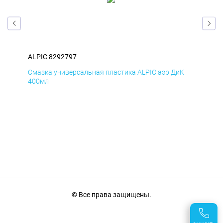
ALPIC 8292797
ALP
Д
Смазка универсальная пластика ALPIC аэр ДиК
Сма
400мл
40
© Все права защищены.