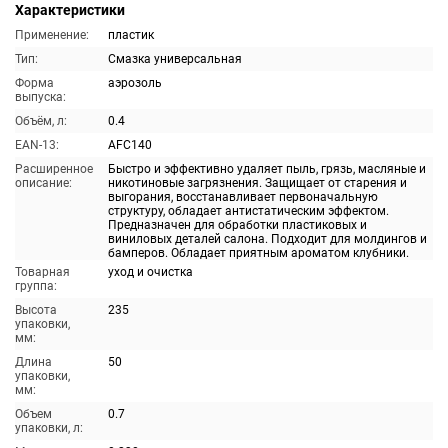
Характеристики
Применение:
пластик
Тип:
Смазка универсальная
Форма
аэрозоль
выпуска:
Объём, л:
0.4
EAN-13:
AFC140
Расширенное
Быстро и эффективно удаляет пыль, грязь, масляные и
описание:
никотиновые загрязнения. Защищает от старения и
выгорания, восстанавливает первоначальную
структуру, обладает антистатическим эффектом.
Предназначен для обработки пластиковых и
виниловых деталей салона. Подходит для молдингов и
бамперов. Обладает приятным ароматом клубники.
Товарная
уход и очистка
группа:
Высота
235
упаковки,
мм:
Длина
50
упаковки,
мм:
Объем
0.7
упаковки, л: