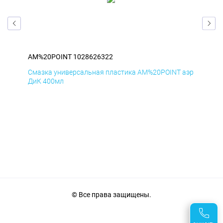
AM%20POINT 1028626322
AM
аэр
Смазка универсальная пластика AM%20POINT аэр
Сма
ДиК 400мл
ПхВ
© Все права защищены.