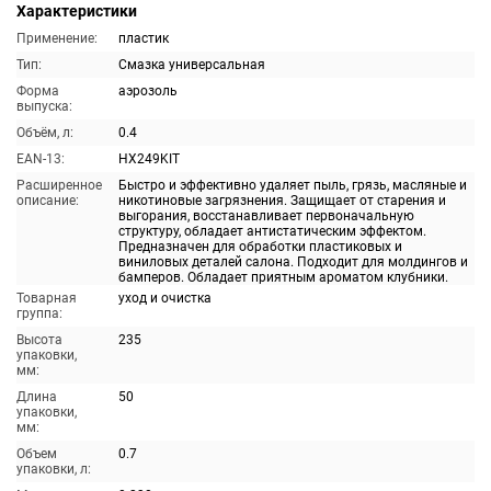
Характеристики
Применение:
пластик
Тип:
Смазка универсальная
Форма
аэрозоль
выпуска:
Объём, л:
0.4
EAN-13:
HX249KIT
Расширенное
Быстро и эффективно удаляет пыль, грязь, масляные и
описание:
никотиновые загрязнения. Защищает от старения и
выгорания, восстанавливает первоначальную
структуру, обладает антистатическим эффектом.
Предназначен для обработки пластиковых и
виниловых деталей салона. Подходит для молдингов и
бамперов. Обладает приятным ароматом клубники.
Товарная
уход и очистка
группа:
Высота
235
упаковки,
мм:
Длина
50
упаковки,
мм:
Объем
0.7
упаковки, л: