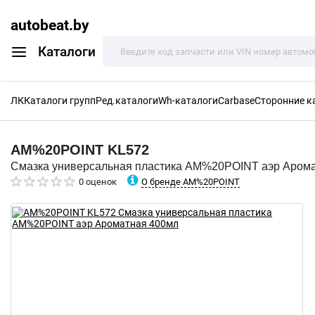
autobeat.by
Каталоги
ЛК
Каталоги групп
Ред.каталоги
Wh-каталоги
Carbase
Сторонние к
AM%20POINT
KL572
Смазка универсальная пластика AM%20POINT аэр Аром
О бренде AM%20POINT
0 оценок