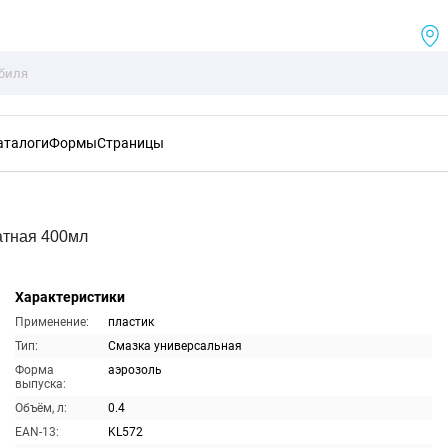
аталоги
Формы
Страницы
атная 400мл
Характеристики
Применение:
пластик
Тип:
Смазка универсальная
Форма
аэрозоль
выпуска:
Объём, л:
0.4
EAN-13:
KL572