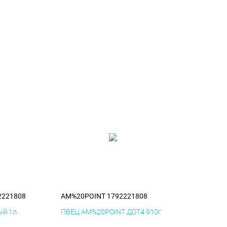
2221808
AM%20POINT 1792221808
й 1л.
ПВЕЦ AM%20POINT ДОТ4 910г