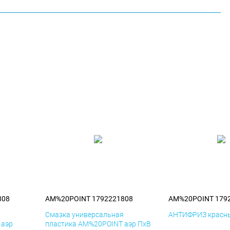
808
AM%20POINT 1792221808
AM%20POINT 179
я
Смазка универсальная
АНТИФРИЗ красны
 аэр
пластика AM%20POINT аэр ПхВ