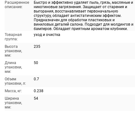
Расширенное
Быстро и эффективно удаляет пыль, грязь, масляные и
описание:
никотиновые загрязнения. Защищает от старения и
выгорания, восстанавливает первоначальную
структуру, обладает антистатическим эффектом.
Предназначен для обработки пластиковых и
виниловых деталей салона. Подходит для молдингов и
бамперов. Обладает приятным ароматом клубники.
Товарная
уход и очистка
группа:
Высота
235
упаковки,
мм:
Длина
50
упаковки,
мм:
Объем
0.7
упаковки, л:
Масса, кг:
0.238
Ширина
54
упаковки,
мм: