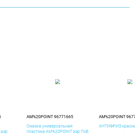
5
AM%20POINT 96771665
AM%20POINT 967
я
Смазка универсальная
АНТИФРИЗ красны
 аэр
пластика AM%20POINT аэр ПхВ