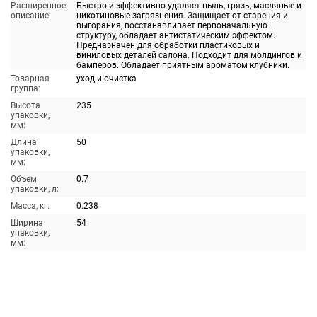
Расширенное
Быстро и эффективно удаляет пыль, грязь, масляные и
описание:
никотиновые загрязнения. Защищает от старения и
выгорания, восстанавливает первоначальную
структуру, обладает антистатическим эффектом.
Предназначен для обработки пластиковых и
виниловых деталей салона. Подходит для молдингов и
бамперов. Обладает приятным ароматом клубники.
Товарная
уход и очистка
группа:
Высота
235
упаковки,
мм:
Длина
50
упаковки,
мм:
Объем
0.7
упаковки, л:
Масса, кг:
0.238
Ширина
54
упаковки,
мм: