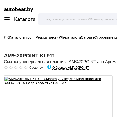
autobeat.by
Каталоги
ЛК
Каталоги групп
Ред.каталоги
Wh-каталоги
Carbase
Сторонние к
AM%20POINT
KL911
Смазка универсальная пластика AM%20POINT аэр Аром
О бренде AM%20POINT
0 оценок