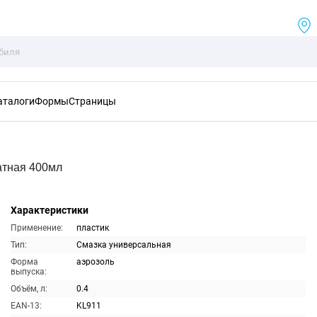
аталоги
Формы
Страницы
атная 400мл
Характеристики
Применение:
пластик
Тип:
Смазка универсальная
Форма
аэрозоль
выпуска:
Объём, л:
0.4
EAN-13:
KL911