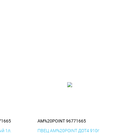
71665
AM%20POINT 96771665
й 1л.
ПВЕЦ AM%20POINT ДОТ4 910г