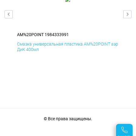
AM%20POINT 1984333991
AM
аэр
Смазка универсальная пластика AM%20POINT аэр
Сма
ДиК 400мл
ПхВ
© Все права защищены.