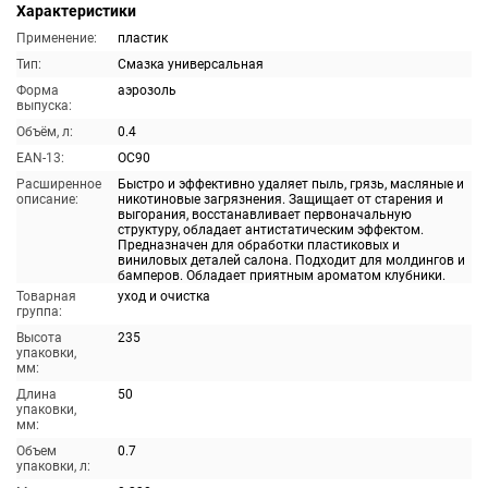
Характеристики
Применение:
пластик
Тип:
Смазка универсальная
Форма
аэрозоль
выпуска:
Объём, л:
0.4
EAN-13:
OC90
Расширенное
Быстро и эффективно удаляет пыль, грязь, масляные и
описание:
никотиновые загрязнения. Защищает от старения и
выгорания, восстанавливает первоначальную
структуру, обладает антистатическим эффектом.
Предназначен для обработки пластиковых и
виниловых деталей салона. Подходит для молдингов и
бамперов. Обладает приятным ароматом клубники.
Товарная
уход и очистка
группа:
Высота
235
упаковки,
мм:
Длина
50
упаковки,
мм:
Объем
0.7
упаковки, л: