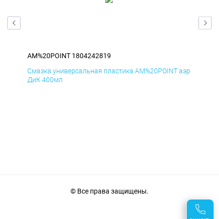
AM%20POINT 1804242819
AM
аэр
Смазка универсальная пластика AM%20POINT аэр
Сма
ДиК 400мл
ПхВ
© Все права защищены.