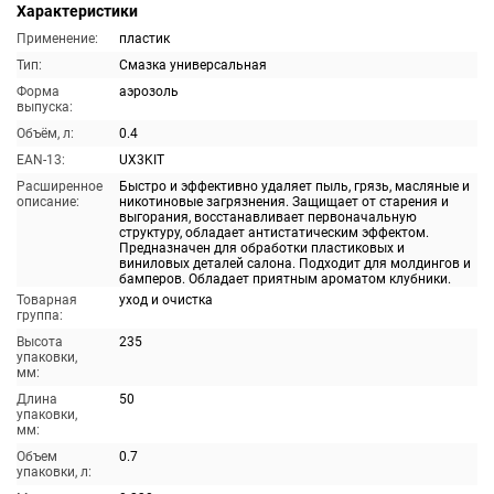
Характеристики
Применение:
пластик
Тип:
Смазка универсальная
Форма
аэрозоль
выпуска:
Объём, л:
0.4
EAN-13:
UX3KIT
Расширенное
Быстро и эффективно удаляет пыль, грязь, масляные и
описание:
никотиновые загрязнения. Защищает от старения и
выгорания, восстанавливает первоначальную
структуру, обладает антистатическим эффектом.
Предназначен для обработки пластиковых и
виниловых деталей салона. Подходит для молдингов и
бамперов. Обладает приятным ароматом клубники.
Товарная
уход и очистка
группа:
Высота
235
упаковки,
мм:
Длина
50
упаковки,
мм:
Объем
0.7
упаковки, л: