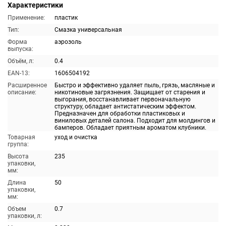
Характеристики
Применение:
пластик
Тип:
Смазка универсальная
Форма
аэрозоль
выпуска:
Объём, л:
0.4
EAN-13:
1606504192
Расширенное
Быстро и эффективно удаляет пыль, грязь, масляные и
описание:
никотиновые загрязнения. Защищает от старения и
выгорания, восстанавливает первоначальную
структуру, обладает антистатическим эффектом.
Предназначен для обработки пластиковых и
виниловых деталей салона. Подходит для молдингов и
бамперов. Обладает приятным ароматом клубники.
Товарная
уход и очистка
группа:
Высота
235
упаковки,
мм:
Длина
50
упаковки,
мм:
Объем
0.7
упаковки, л: