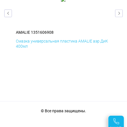
AMALIE 1351606908
AMA
БмД
Смазка универсальная пластика AMALIE аэр ДиК
Сма
400мл
40
© Все права защищены.