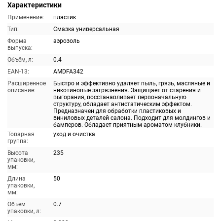
Характеристики
Применение:
пластик
Тип:
Смазка универсальная
Форма
аэрозоль
выпуска:
Объём, л:
0.4
EAN-13:
AMDFA342
Расширенное
Быстро и эффективно удаляет пыль, грязь, масляные и
описание:
никотиновые загрязнения. Защищает от старения и
выгорания, восстанавливает первоначальную
структуру, обладает антистатическим эффектом.
Предназначен для обработки пластиковых и
виниловых деталей салона. Подходит для молдингов и
бамперов. Обладает приятным ароматом клубники.
Товарная
уход и очистка
группа:
Высота
235
упаковки,
мм:
Длина
50
упаковки,
мм:
Объем
0.7
упаковки, л: