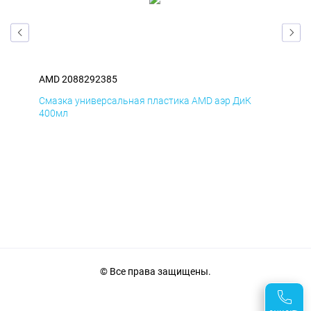
AMD 2088292385
AM
Смазка универсальная пластика AMD аэр ДиК
Сма
400мл
40
© Все права защищены.