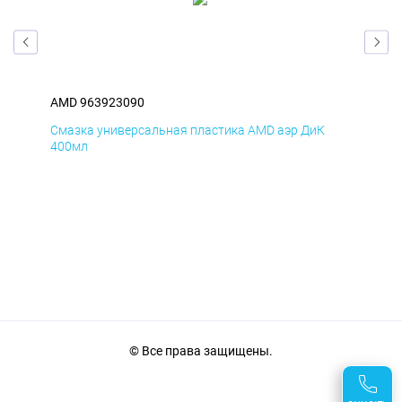
AMD 963923090
AM
Смазка универсальная пластика AMD аэр ДиК
Сма
400мл
40
© Все права защищены.