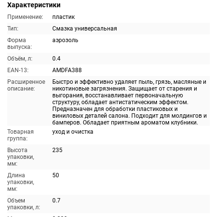
Характеристики
Применение:
пластик
Тип:
Смазка универсальная
Форма
аэрозоль
выпуска:
Объём, л:
0.4
EAN-13:
AMDFA388
Расширенное
Быстро и эффективно удаляет пыль, грязь, масляные и
описание:
никотиновые загрязнения. Защищает от старения и
выгорания, восстанавливает первоначальную
структуру, обладает антистатическим эффектом.
Предназначен для обработки пластиковых и
виниловых деталей салона. Подходит для молдингов и
бамперов. Обладает приятным ароматом клубники.
Товарная
уход и очистка
группа:
Высота
235
упаковки,
мм:
Длина
50
упаковки,
мм:
Объем
0.7
упаковки, л: