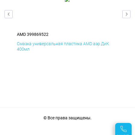
AMD 399869522
AM
Смазка универсальная пластика AMD аэр ДиК
Сма
400мл
40
© Все права защищены.