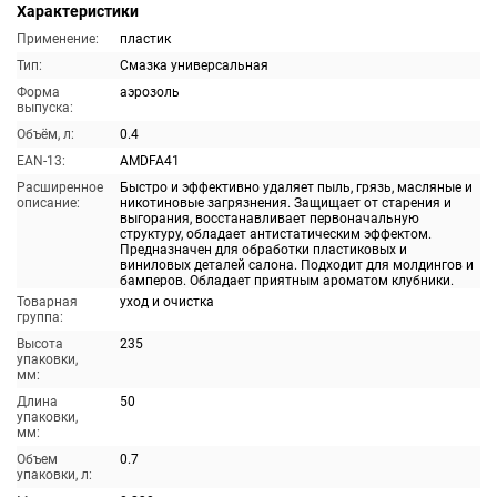
Характеристики
Применение:
пластик
Тип:
Смазка универсальная
Форма
аэрозоль
выпуска:
Объём, л:
0.4
EAN-13:
AMDFA41
Расширенное
Быстро и эффективно удаляет пыль, грязь, масляные и
описание:
никотиновые загрязнения. Защищает от старения и
выгорания, восстанавливает первоначальную
структуру, обладает антистатическим эффектом.
Предназначен для обработки пластиковых и
виниловых деталей салона. Подходит для молдингов и
бамперов. Обладает приятным ароматом клубники.
Товарная
уход и очистка
группа:
Высота
235
упаковки,
мм:
Длина
50
упаковки,
мм:
Объем
0.7
упаковки, л: