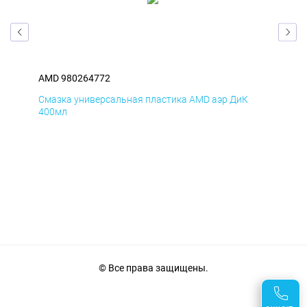
AMD 980264772
AM
Смазка универсальная пластика AMD аэр ДиК
Сма
400мл
40
© Все права защищены.