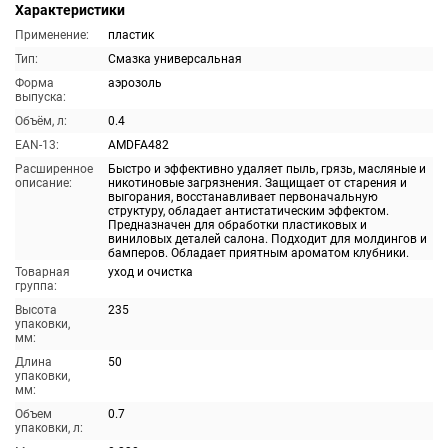
Характеристики
Применение:
пластик
Тип:
Смазка универсальная
Форма
аэрозоль
выпуска:
Объём, л:
0.4
EAN-13:
AMDFA482
Расширенное
Быстро и эффективно удаляет пыль, грязь, масляные и
описание:
никотиновые загрязнения. Защищает от старения и
выгорания, восстанавливает первоначальную
структуру, обладает антистатическим эффектом.
Предназначен для обработки пластиковых и
виниловых деталей салона. Подходит для молдингов и
бамперов. Обладает приятным ароматом клубники.
Товарная
уход и очистка
группа:
Высота
235
упаковки,
мм:
Длина
50
упаковки,
мм:
Объем
0.7
упаковки, л: