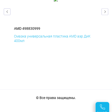
AMD 498830999
AM
Смазка универсальная пластика AMD аэр ДиК
Сма
400мл
40
© Все права защищены.