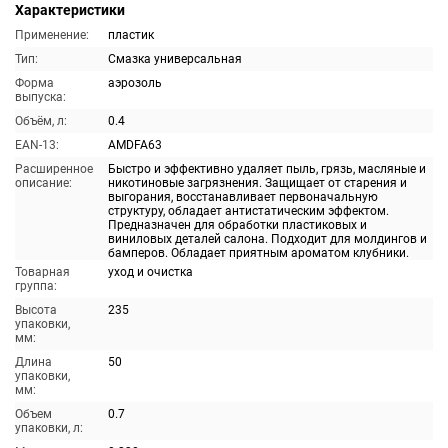
Характеристики
Применение:
пластик
Тип:
Смазка универсальная
Форма
аэрозоль
выпуска:
Объём, л:
0.4
EAN-13:
AMDFA63
Расширенное
Быстро и эффективно удаляет пыль, грязь, масляные и
описание:
никотиновые загрязнения. Защищает от старения и
выгорания, восстанавливает первоначальную
структуру, обладает антистатическим эффектом.
Предназначен для обработки пластиковых и
виниловых деталей салона. Подходит для молдингов и
бамперов. Обладает приятным ароматом клубники.
Товарная
уход и очистка
группа:
Высота
235
упаковки,
мм:
Длина
50
упаковки,
мм:
Объем
0.7
упаковки, л: