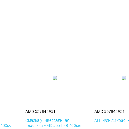
AMD 557844951
AMD 557844951
я
Смазка универсальная
АНТИФРИЗ красны
 400мл
пластика AMD аэр ПхВ 400мл