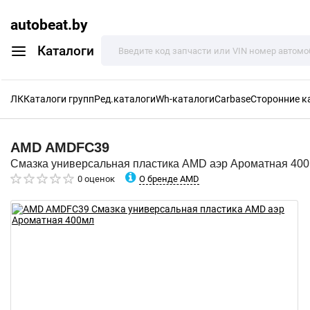
autobeat.by
Каталоги
ЛК
Каталоги групп
Ред.каталоги
Wh-каталоги
Carbase
Сторонние к
AMD
AMDFC39
Смазка универсальная пластика AMD аэр Ароматная 40
О бренде AMD
0 оценок