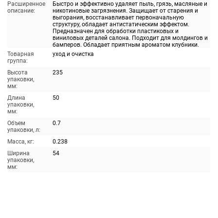
Расширенное
Быстро и эффективно удаляет пыль, грязь, масляные и
описание:
никотиновые загрязнения. Защищает от старения и
выгорания, восстанавливает первоначальную
структуру, обладает антистатическим эффектом.
Предназначен для обработки пластиковых и
виниловых деталей салона. Подходит для молдингов и
бамперов. Обладает приятным ароматом клубники.
Товарная
уход и очистка
группа:
Высота
235
упаковки,
мм:
Длина
50
упаковки,
мм:
Объем
0.7
упаковки, л:
Масса, кг:
0.238
Ширина
54
упаковки,
мм: