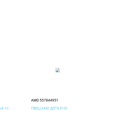
AMD 557844951
й 1л.
ПВЕЦ AMD ДОТ4 910г