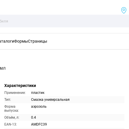
аталоги
Формы
Страницы
0мл
Характеристики
Применение:
пластик
Тип:
Смазка универсальная
Форма
аэрозоль
выпуска:
Объём, л:
0.4
EAN-13:
AMDFC39