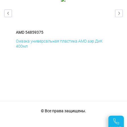
AMD 54859375
AM
Смазка универсальная пластика AMD аэр ДиК
Сма
400мл
40
© Все права защищены.