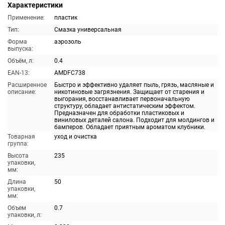
Характеристики
Применение:
пластик
Тип:
Смазка универсальная
Форма
аэрозоль
выпуска:
Объём, л:
0.4
EAN-13:
AMDFC738
Расширенное
Быстро и эффективно удаляет пыль, грязь, масляные и
описание:
никотиновые загрязнения. Защищает от старения и
выгорания, восстанавливает первоначальную
структуру, обладает антистатическим эффектом.
Предназначен для обработки пластиковых и
виниловых деталей салона. Подходит для молдингов и
бамперов. Обладает приятным ароматом клубники.
Товарная
уход и очистка
группа:
Высота
235
упаковки,
мм:
Длина
50
упаковки,
мм:
Объем
0.7
упаковки, л: