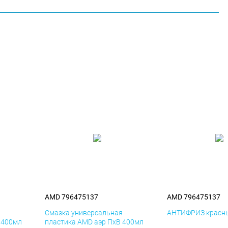
AMD 796475137
AMD 796475137
я
Смазка универсальная
АНТИФРИЗ красны
 400мл
пластика AMD аэр ПхВ 400мл