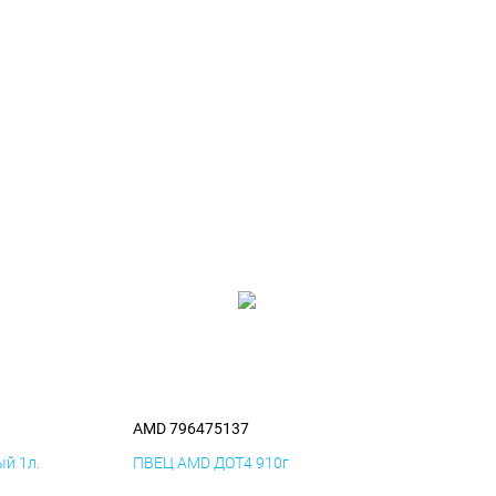
AMD 796475137
й 1л.
ПВЕЦ AMD ДОТ4 910г