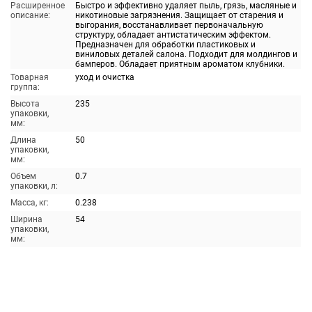
Расширенное
Быстро и эффективно удаляет пыль, грязь, масляные и
описание:
никотиновые загрязнения. Защищает от старения и
выгорания, восстанавливает первоначальную
структуру, обладает антистатическим эффектом.
Предназначен для обработки пластиковых и
виниловых деталей салона. Подходит для молдингов и
бамперов. Обладает приятным ароматом клубники.
Товарная
уход и очистка
группа:
Высота
235
упаковки,
мм:
Длина
50
упаковки,
мм:
Объем
0.7
упаковки, л:
Масса, кг:
0.238
Ширина
54
упаковки,
мм: