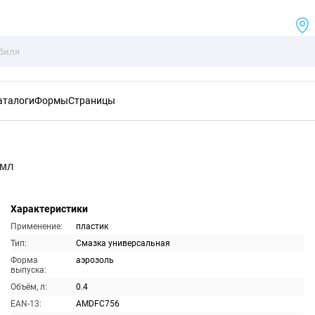
аталоги
Формы
Страницы
0мл
Характеристики
Применение:
пластик
Тип:
Смазка универсальная
Форма
аэрозоль
выпуска:
Объём, л:
0.4
EAN-13:
AMDFC756