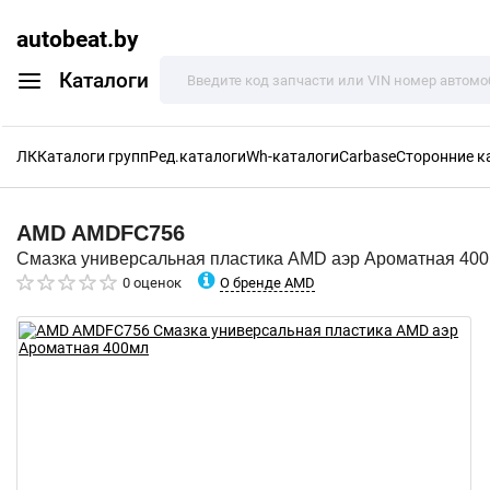
autobeat.by
Каталоги
ЛК
Каталоги групп
Ред.каталоги
Wh-каталоги
Carbase
Сторонние к
AMD
AMDFC756
Смазка универсальная пластика AMD аэр Ароматная 40
О бренде AMD
0 оценок