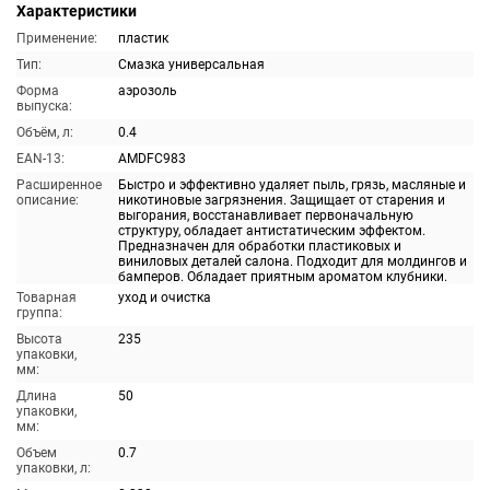
Характеристики
Применение:
пластик
Тип:
Смазка универсальная
Форма
аэрозоль
выпуска:
Объём, л:
0.4
EAN-13:
AMDFC983
Расширенное
Быстро и эффективно удаляет пыль, грязь, масляные и
описание:
никотиновые загрязнения. Защищает от старения и
выгорания, восстанавливает первоначальную
структуру, обладает антистатическим эффектом.
Предназначен для обработки пластиковых и
виниловых деталей салона. Подходит для молдингов и
бамперов. Обладает приятным ароматом клубники.
Товарная
уход и очистка
группа:
Высота
235
упаковки,
мм:
Длина
50
упаковки,
мм:
Объем
0.7
упаковки, л: