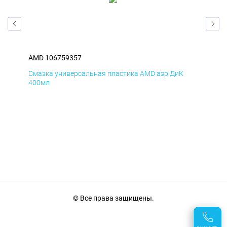
AMD 106759357
AM
Смазка универсальная пластика AMD аэр ДиК
Сма
400мл
40
© Все права защищены.