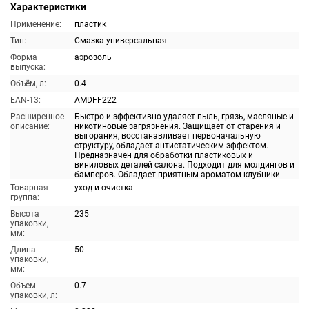
Характеристики
Применение:
пластик
Тип:
Смазка универсальная
Форма
аэрозоль
выпуска:
Объём, л:
0.4
EAN-13:
AMDFF222
Расширенное
Быстро и эффективно удаляет пыль, грязь, масляные и
описание:
никотиновые загрязнения. Защищает от старения и
выгорания, восстанавливает первоначальную
структуру, обладает антистатическим эффектом.
Предназначен для обработки пластиковых и
виниловых деталей салона. Подходит для молдингов и
бамперов. Обладает приятным ароматом клубники.
Товарная
уход и очистка
группа:
Высота
235
упаковки,
мм:
Длина
50
упаковки,
мм:
Объем
0.7
упаковки, л: