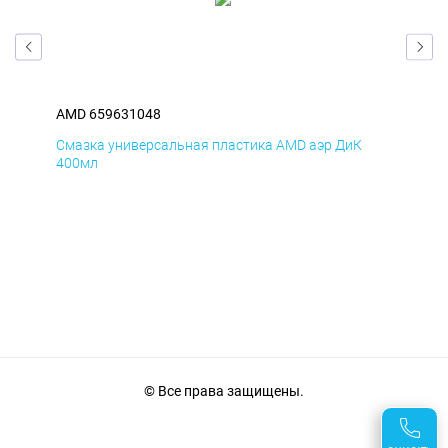
AMD 659631048
AM
Смазка универсальная пластика AMD аэр ДиК
Сма
400мл
40
© Все права защищены.