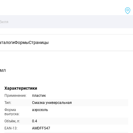
аталоги
Формы
Страницы
0мл
Характеристики
Применение:
пластик
Тип:
Смазка универсальная
Форма
аэрозоль
выпуска:
Объём, л:
0.4
EAN-13:
AMDFF547