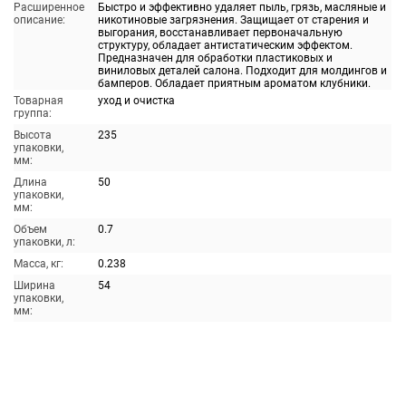
Расширенное
Быстро и эффективно удаляет пыль, грязь, масляные и
описание:
никотиновые загрязнения. Защищает от старения и
выгорания, восстанавливает первоначальную
структуру, обладает антистатическим эффектом.
Предназначен для обработки пластиковых и
виниловых деталей салона. Подходит для молдингов и
бамперов. Обладает приятным ароматом клубники.
Товарная
уход и очистка
группа:
Высота
235
упаковки,
мм:
Длина
50
упаковки,
мм:
Объем
0.7
упаковки, л:
Масса, кг:
0.238
Ширина
54
упаковки,
мм: