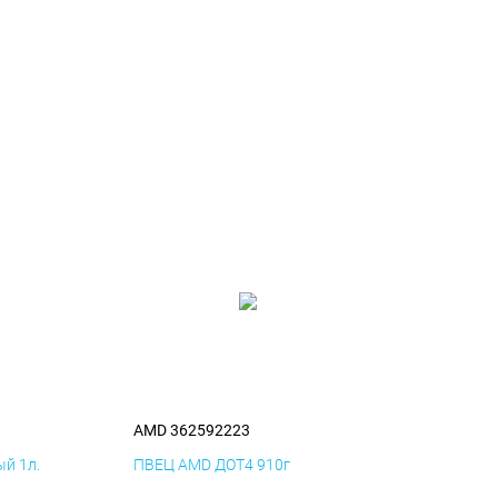
AMD 362592223
й 1л.
ПВЕЦ AMD ДОТ4 910г