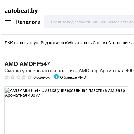
autobeat.by
Каталоги
ЛК
Каталоги групп
Ред.каталоги
Wh-каталоги
Carbase
Сторонние к
AMD
AMDFF547
Смазка универсальная пластика AMD аэр Ароматная 40
О бренде AMD
0 оценок