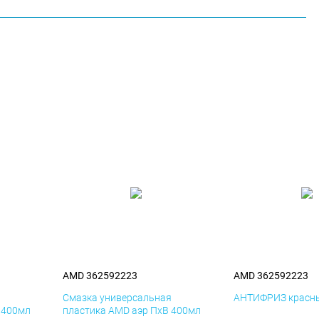
AMD 362592223
AMD 362592223
я
Смазка универсальная
АНТИФРИЗ красны
 400мл
пластика AMD аэр ПхВ 400мл