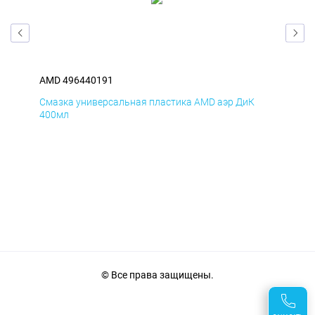
AMD 496440191
AM
Смазка универсальная пластика AMD аэр ДиК
Сма
400мл
40
© Все права защищены.