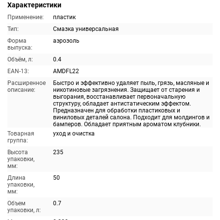
Характеристики
Применение:
пластик
Тип:
Смазка универсальная
Форма
аэрозоль
выпуска:
Объём, л:
0.4
EAN-13:
AMDFL22
Расширенное
Быстро и эффективно удаляет пыль, грязь, масляные и
описание:
никотиновые загрязнения. Защищает от старения и
выгорания, восстанавливает первоначальную
структуру, обладает антистатическим эффектом.
Предназначен для обработки пластиковых и
виниловых деталей салона. Подходит для молдингов и
бамперов. Обладает приятным ароматом клубники.
Товарная
уход и очистка
группа:
Высота
235
упаковки,
мм:
Длина
50
упаковки,
мм:
Объем
0.7
упаковки, л: