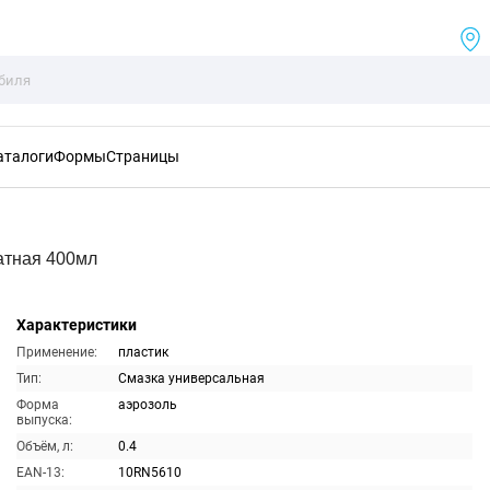
аталоги
Формы
Страницы
атная 400мл
Характеристики
Применение:
пластик
Тип:
Смазка универсальная
Форма
аэрозоль
выпуска:
Объём, л:
0.4
EAN-13:
10RN5610