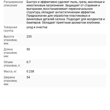
Расширенное
Быстро и эффективно удаляет пыль, грязь, масляные и
описание:
никотиновые загрязнения. Защищает от старения и
выгорания, восстанавливает первоначальную
структуру, обладает антистатическим эффектом.
Предназначен для обработки пластиковых и
виниловых деталей салона. Подходит для молдингов и
бамперов. Обладает приятным ароматом клубники.
Товарная
уход и очистка
группа:
Высота
235
упаковки,
мм:
Длина
50
упаковки,
мм:
Объем
0.7
упаковки, л:
Масса, кг:
0.238
Ширина
54
упаковки,
мм: