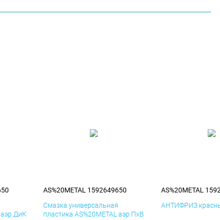
650
AS%20METAL 1592649650
AS%20METAL 159
я
Смазка универсальная
АНТИФРИЗ красны
 аэр ДиК
пластика AS%20METAL аэр ПхВ