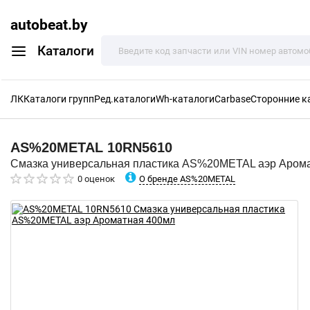
autobeat.by
Каталоги
ЛК
Каталоги групп
Ред.каталоги
Wh-каталоги
Carbase
Сторонние к
AS%20METAL
10RN5610
Смазка универсальная пластика AS%20METAL аэр Аром
О бренде AS%20METAL
0 оценок