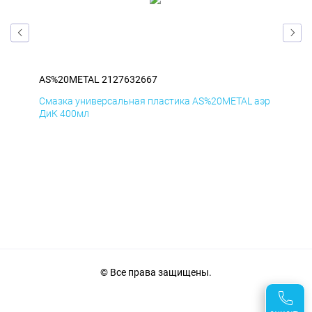
AS%20METAL 2127632667
AS
аэр
Смазка универсальная пластика AS%20METAL аэр
Сма
ДиК 400мл
ПхВ
© Все права защищены.