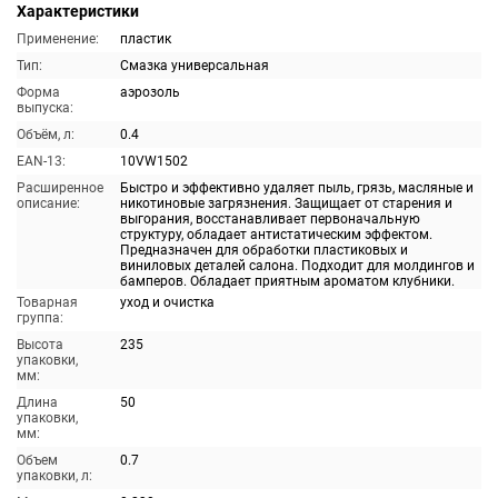
Характеристики
Применение:
пластик
Тип:
Смазка универсальная
Форма
аэрозоль
выпуска:
Объём, л:
0.4
EAN-13:
10VW1502
Расширенное
Быстро и эффективно удаляет пыль, грязь, масляные и
описание:
никотиновые загрязнения. Защищает от старения и
выгорания, восстанавливает первоначальную
структуру, обладает антистатическим эффектом.
Предназначен для обработки пластиковых и
виниловых деталей салона. Подходит для молдингов и
бамперов. Обладает приятным ароматом клубники.
Товарная
уход и очистка
группа:
Высота
235
упаковки,
мм:
Длина
50
упаковки,
мм:
Объем
0.7
упаковки, л: