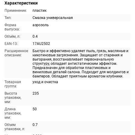
Характеристики
Применение:
пластик
Тип:
Смазка универсальная
Форма
аэрозоль
выпуска:
Объём, л:
0.4
EAN-13:
17AU2502
Расширенное
Быстро и эффективно удаляет пыль, грязь, масляные и
описание:
никотиновые загрязнения. Защищает от старения и
выгорания, восстанавливает первоначальную
структуру, обладает антистатическим эффектом.
Предназначен для обработки пластиковых и
виниловых деталей салона. Подходит для молдингов и
бамперов. Обладает приятным ароматом клубники.
Товарная
уход и очистка
группа:
Высота
235
упаковки,
мм:
Длина
50
упаковки,
мм:
Объем
0.7
упаковки, л: