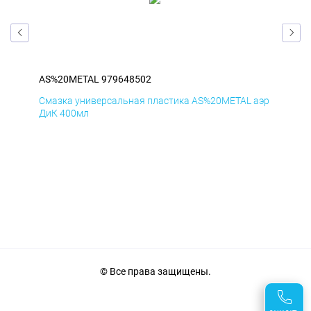
AS%20METAL 979648502
AS
аэр
Смазка универсальная пластика AS%20METAL аэр
Сма
ДиК 400мл
ПхВ
© Все права защищены.