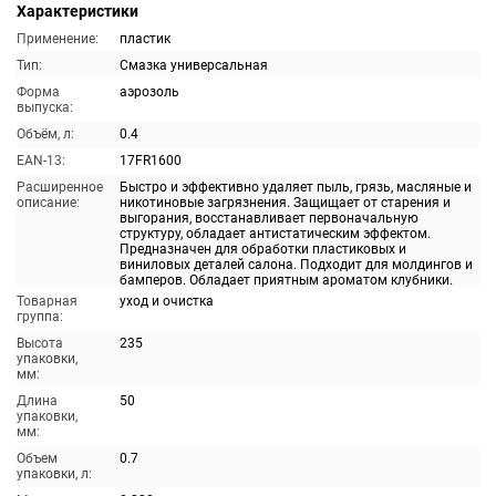
Характеристики
Применение:
пластик
Тип:
Смазка универсальная
Форма
аэрозоль
выпуска:
Объём, л:
0.4
EAN-13:
17FR1600
Расширенное
Быстро и эффективно удаляет пыль, грязь, масляные и
описание:
никотиновые загрязнения. Защищает от старения и
выгорания, восстанавливает первоначальную
структуру, обладает антистатическим эффектом.
Предназначен для обработки пластиковых и
виниловых деталей салона. Подходит для молдингов и
бамперов. Обладает приятным ароматом клубники.
Товарная
уход и очистка
группа:
Высота
235
упаковки,
мм:
Длина
50
упаковки,
мм:
Объем
0.7
упаковки, л: