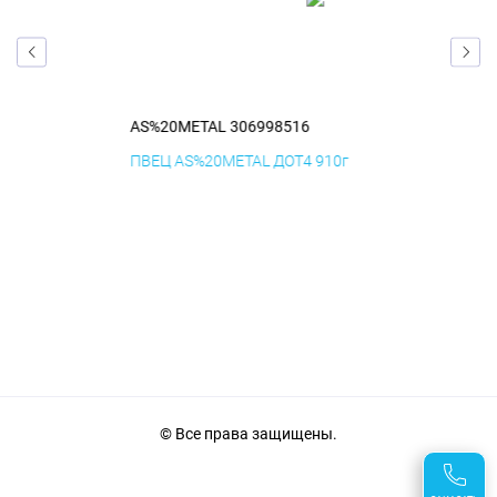
AS%20METAL 306998516
AS
ПВЕЦ AS%20METAL ДОТ4 910г
См
Бм
© Все права защищены.