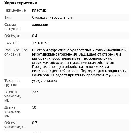
Характеристики
Применение:
пластик
Тип:
Смазка универсальная
Форма
аэрозоль
выпуска:
Объём, л:
0.4
EAN-13:
17LD1050
Расширенное
Быстро и эффективно удаляет пыль, грязь, масляные и
описание:
никотиновые загрязнения. Защищает от старения и
выгорания, восстанавливает первоначальную
структуру, обладает антистатическим эффектом.
Предназначен для обработки пластиковых и
виниловых деталей салона. Подходит для молдингов и
бамперов. Обладает приятным ароматом клубники.
Товарная
уход и очистка
группа:
Высота
235
упаковки,
мм:
Длина
50
упаковки,
мм:
Объем
0.7
упаковки, л: