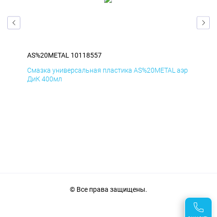
AS%20METAL 10118557
AS
аэр
Смазка универсальная пластика AS%20METAL аэр
Сма
ДиК 400мл
ПхВ
© Все права защищены.