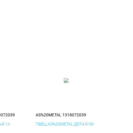
8072039
AS%20METAL 1318072039
й 1л.
ПВЕЦ AS%20METAL ДОТ4 910г