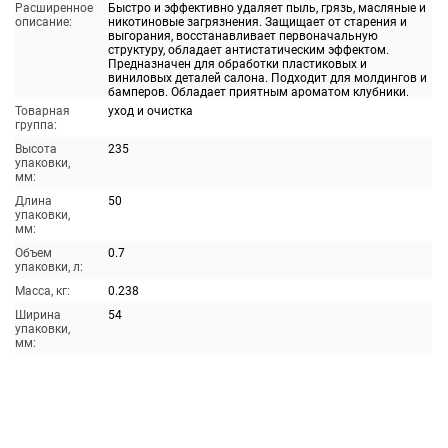
Расширенное
Быстро и эффективно удаляет пыль, грязь, масляные и
описание:
никотиновые загрязнения. Защищает от старения и
выгорания, восстанавливает первоначальную
структуру, обладает антистатическим эффектом.
Предназначен для обработки пластиковых и
виниловых деталей салона. Подходит для молдингов и
бамперов. Обладает приятным ароматом клубники.
Товарная
уход и очистка
группа:
Высота
235
упаковки,
мм:
Длина
50
упаковки,
мм:
Объем
0.7
упаковки, л:
Масса, кг:
0.238
Ширина
54
упаковки,
мм: