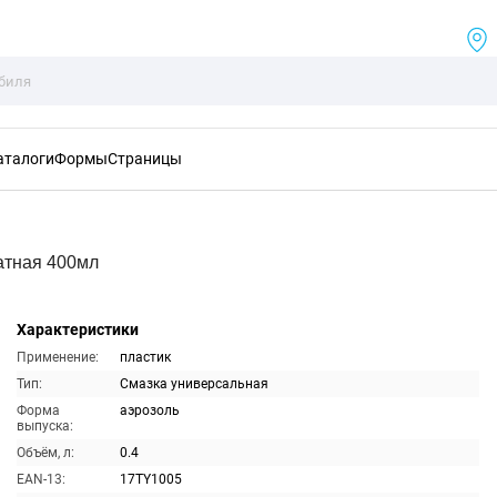
аталоги
Формы
Страницы
атная 400мл
Характеристики
Применение:
пластик
Тип:
Смазка универсальная
Форма
аэрозоль
выпуска:
Объём, л:
0.4
EAN-13:
17TY1005