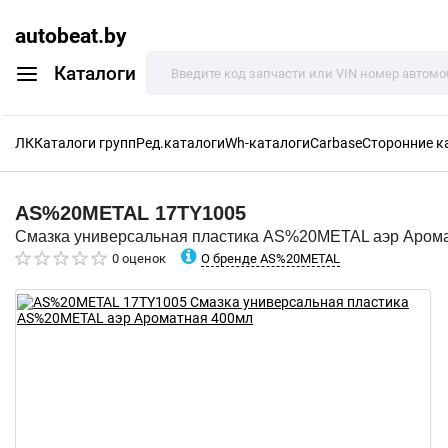
autobeat.by
Каталоги
ЛК
Каталоги групп
Ред.каталоги
Wh-каталоги
Carbase
Сторонние к
AS%20METAL
17TY1005
Смазка универсальная пластика AS%20METAL аэр Аром
О бренде AS%20METAL
0 оценок