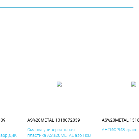
039
AS%20METAL 1318072039
AS%20METAL 131
я
Смазка универсальная
АНТИФРИЗ красны
 аэр ДиК
пластика AS%20METAL аэр ПхВ