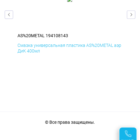
AS%20METAL 194108143
AS
аэр
Смазка универсальная пластика AS%20METAL аэр
Сма
ДиК 400мл
ПхВ
© Все права защищены.