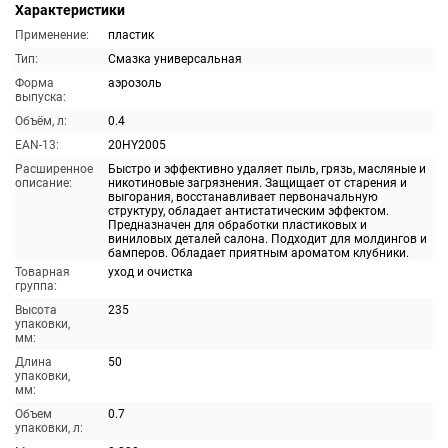
Характеристики
Применение:
пластик
Тип:
Смазка универсальная
Форма
аэрозоль
выпуска:
Объём, л:
0.4
EAN-13:
20HY2005
Расширенное
Быстро и эффективно удаляет пыль, грязь, масляные и
описание:
никотиновые загрязнения. Защищает от старения и
выгорания, восстанавливает первоначальную
структуру, обладает антистатическим эффектом.
Предназначен для обработки пластиковых и
виниловых деталей салона. Подходит для молдингов и
бамперов. Обладает приятным ароматом клубники.
Товарная
уход и очистка
группа:
Высота
235
упаковки,
мм:
Длина
50
упаковки,
мм:
Объем
0.7
упаковки, л: