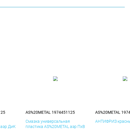
125
AS%20METAL 1974451125
AS%20METAL 197
я
Смазка универсальная
АНТИФРИЗ красны
 аэр ДиК
пластика AS%20METAL аэр ПхВ