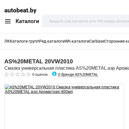
autobeat.by
Каталоги
ЛК
Каталоги групп
Ред.каталоги
Wh-каталоги
Carbase
Сторонние к
AS%20METAL
20VW2010
Смазка универсальная пластика AS%20METAL аэр Аром
О бренде AS%20METAL
0 оценок