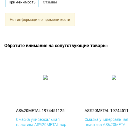
Применимость
Отзывы
Нет информации о применимости
Обратите внимание на сопутствующие товары:
AS%20METAL 1974451125
AS%20METAL 1974451
Смазка универсальная
Смазка универсальна
пластика AS%20METAL аэр
пластика AS%20METAL