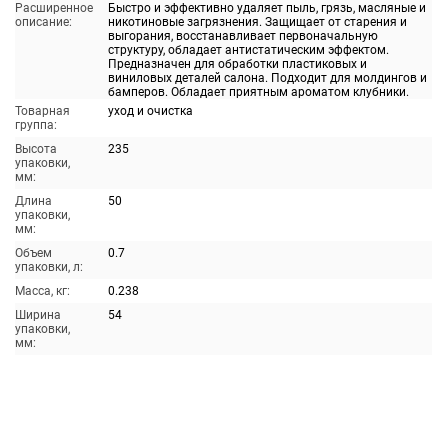
Расширенное
Быстро и эффективно удаляет пыль, грязь, масляные и
описание:
никотиновые загрязнения. Защищает от старения и
выгорания, восстанавливает первоначальную
структуру, обладает антистатическим эффектом.
Предназначен для обработки пластиковых и
виниловых деталей салона. Подходит для молдингов и
бамперов. Обладает приятным ароматом клубники.
Товарная
уход и очистка
группа:
Высота
235
упаковки,
мм:
Длина
50
упаковки,
мм:
Объем
0.7
упаковки, л:
Масса, кг:
0.238
Ширина
54
упаковки,
мм: