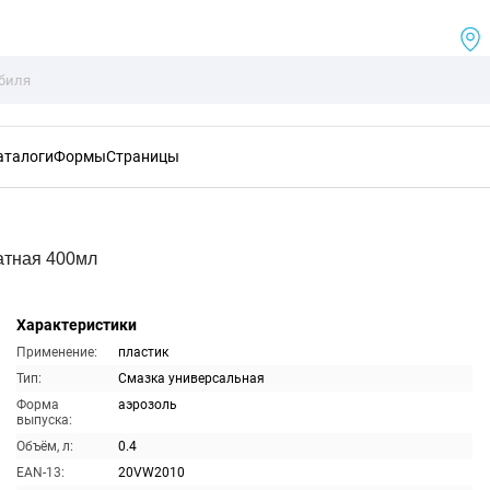
аталоги
Формы
Страницы
атная 400мл
Характеристики
Применение:
пластик
Тип:
Смазка универсальная
Форма
аэрозоль
выпуска:
Объём, л:
0.4
EAN-13:
20VW2010