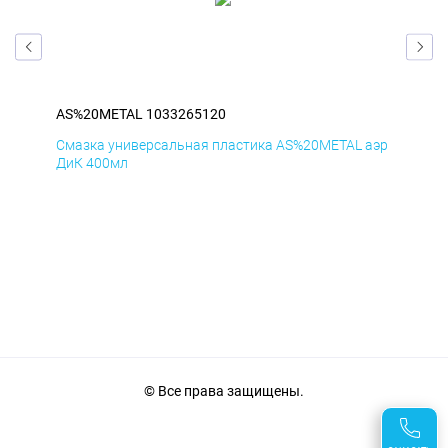
AS%20METAL 1033265120
AS
аэр
Смазка универсальная пластика AS%20METAL аэр
Сма
ДиК 400мл
ПхВ
© Все права защищены.