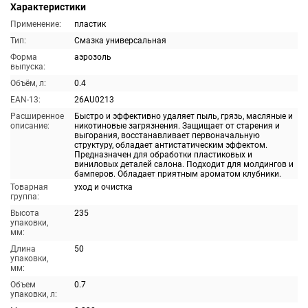
Характеристики
Применение:
пластик
Тип:
Смазка универсальная
Форма
аэрозоль
выпуска:
Объём, л:
0.4
EAN-13:
26AU0213
Расширенное
Быстро и эффективно удаляет пыль, грязь, масляные и
описание:
никотиновые загрязнения. Защищает от старения и
выгорания, восстанавливает первоначальную
структуру, обладает антистатическим эффектом.
Предназначен для обработки пластиковых и
виниловых деталей салона. Подходит для молдингов и
бамперов. Обладает приятным ароматом клубники.
Товарная
уход и очистка
группа:
Высота
235
упаковки,
мм:
Длина
50
упаковки,
мм:
Объем
0.7
упаковки, л: