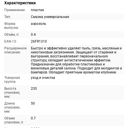
Характеристики
Применение:
пластик
Тип:
Смазка универсальная
Форма
аэрозоль
выпуска:
Объём, л:
0.4
EAN-13:
26FR1310
Расширенное
Быстро и эффективно удаляет пыль, грязь, масляные и
описание:
никотиновые загрязнения. Защищает от старения и
выгорания, восстанавливает первоначальную
структуру, обладает антистатическим эффектом.
Предназначен для обработки пластиковых и
виниловых деталей салона. Подходит для молдингов и
бамперов. Обладает приятным ароматом клубники.
Товарная
уход и очистка
группа:
Высота
235
упаковки,
мм:
Длина
50
упаковки,
мм:
Объем
0.7
упаковки, л: