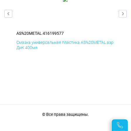
AS%20METAL 416199577
AS
аэр
Смазка универсальная пластика AS%20METAL аэр
Сма
ДиК 400мл
ПхВ
© Все права защищены.