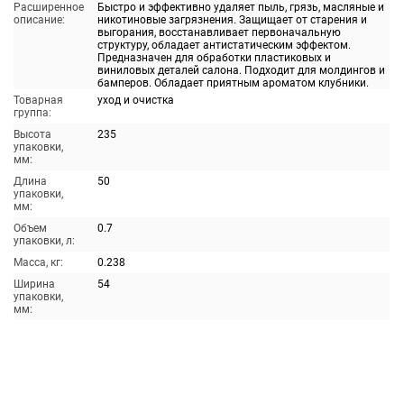
Расширенное
Быстро и эффективно удаляет пыль, грязь, масляные и
описание:
никотиновые загрязнения. Защищает от старения и
выгорания, восстанавливает первоначальную
структуру, обладает антистатическим эффектом.
Предназначен для обработки пластиковых и
виниловых деталей салона. Подходит для молдингов и
бамперов. Обладает приятным ароматом клубники.
Товарная
уход и очистка
группа:
Высота
235
упаковки,
мм:
Длина
50
упаковки,
мм:
Объем
0.7
упаковки, л:
Масса, кг:
0.238
Ширина
54
упаковки,
мм: