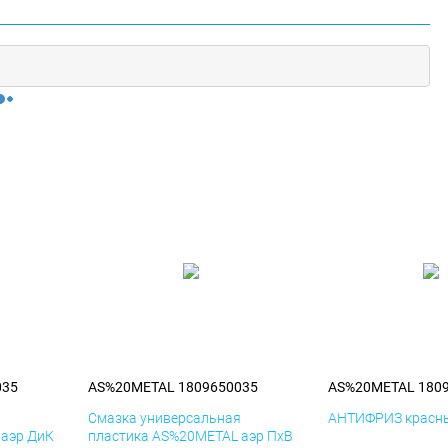
035
AS%20METAL 1809650035
AS%20METAL 180
я
Смазка универсальная
АНТИФРИЗ красны
 аэр ДиК
пластика AS%20METAL аэр ПхВ