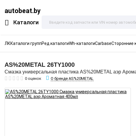
autobeat.by
Каталоги
ЛК
Каталоги групп
Ред.каталоги
Wh-каталоги
Carbase
Сторонние 
AS%20METAL
26TY1000
Смазка универсальная пластика AS%20METAL аэр Аром
О бренде AS%20METAL
0 оценок