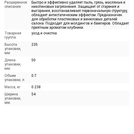
Расширенное
Быстро и эффективно удаляет пыль, грязь, масляные и
описание:
никотиновые загрязнения. Защищает от старения и
выгорания, восстанавливает первоначальную структуру,
обладает антистатическим эффектом. Предназначен
для обработки пластиковых и виниловых деталей
салона. Подходит для молдингов и бамперов. Обладает
приятным ароматом клубники.
Товарная
уход и очистка
группа:
Высота
235
упаковки,
мм:
Длина
50
упаковки,
мм:
Объем
0.7
упаковки, л:
Масса, кг:
0.238
Ширина
54
упаковки,
мм: