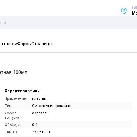
ВЫ
Мо
каталоги
Формы
Страницы
атная 400мл
Характеристики
Применение:
пластик
Тип:
Смазка универсальная
Форма
аэрозоль
выпуска:
Объём, л:
0.4
EAN-13:
26TY1000