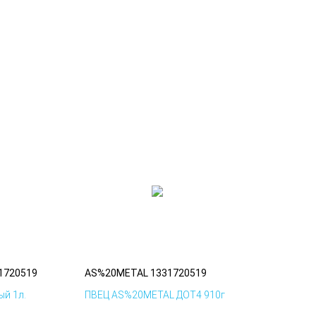
1720519
AS%20METAL 1331720519
й 1л.
ПВЕЦ AS%20METAL ДОТ4 910г