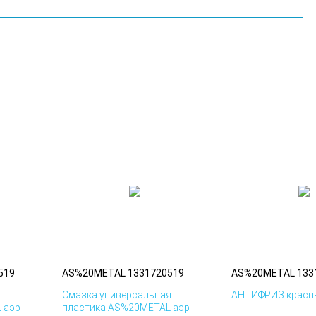
519
AS%20METAL 1331720519
AS%20METAL 133
я
Смазка универсальная
АНТИФРИЗ красны
 аэр
пластика AS%20METAL аэр