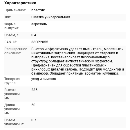
Характеристики
Применение:
пластик
Тип:
Смазка универсальная
Форма
аэрозоль
выпуска:
Объём, л:
0.4
EAN-13:
38OP2055
Расширенное
Быстро и эффективно удаляет пыль, грязь, масляные и
описание:
никотиновые загрязнения. Защищает от старения и
выгорания, восстанавливает первоначальную
структуру, обладает антистатическим эффектом.
Предназначен для обработки пластиковых и
виниловых деталей салона. Подходит для молдингов и
бамперов. Обладает приятным ароматом клубники.
Товарная
уход и очистка
группа:
Высота
235
упаковки,
мм:
Длина
50
упаковки,
мм:
Объем
0.7
упаковки, л: