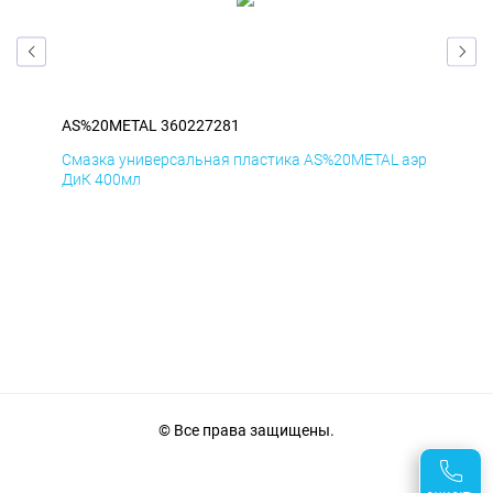
AS%20METAL 360227281
AS
аэр
Смазка универсальная пластика AS%20METAL аэр
Сма
ДиК 400мл
ПхВ
© Все права защищены.