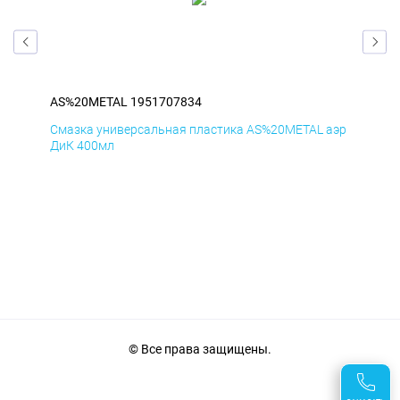
AS%20METAL 1951707834
AS
аэр
Смазка универсальная пластика AS%20METAL аэр
Сма
ДиК 400мл
ПхВ
© Все права защищены.