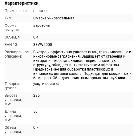
Характеристики
Применение:
пластик
Тип:
Смазка универсальная
Форма
аэрозоль
выпуска:
Объём, л:
0.4
EAN-13:
38VW2000
Расширенное
Быстро и эффективно удаляет пыль, грязь, масляные и
описание:
никотиновые загрязнения. Защищает от старения и
выгорания, восстанавливает первоначальную
структуру, обладает антистатическим эффектом.
Предназначен для обработки пластиковых и
виниловых деталей салона. Подходит для молдингов и
бамперов. Обладает приятным ароматом клубники.
Товарная
уход и очистка
группа:
Высота
235
упаковки,
мм:
Длина
50
упаковки,
мм:
Объем
0.7
упаковки, л: