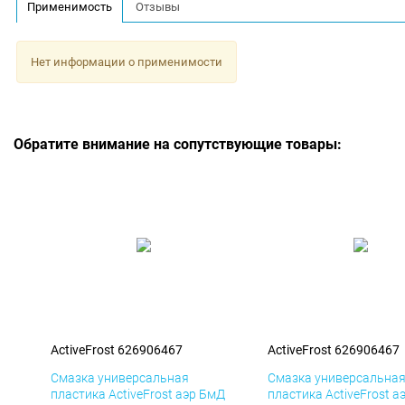
Применимость
Отзывы
Нет информации о применимости
Обратите внимание на сопутствующие товары:
ActiveFrost 626906467
ActiveFrost 626906467
Смазка универсальная
Смазка универсальна
пластика ActiveFrost аэр БмД
пластика ActiveFrost а