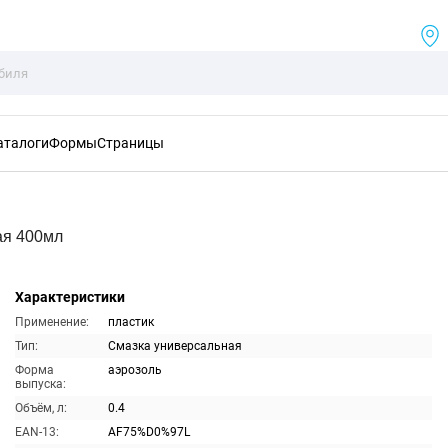
аталоги
Формы
Страницы
ая 400мл
Характеристики
Применение:
пластик
Тип:
Смазка универсальная
Форма
аэрозоль
выпуска:
Объём, л:
0.4
EAN-13:
AF75%D0%97L