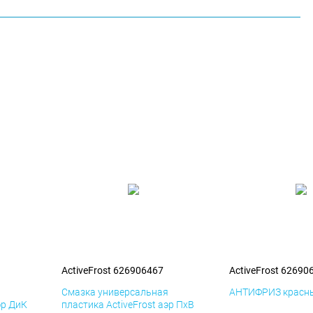
ActiveFrost 626906467
ActiveFrost 62690
я
Смазка универсальная
АНТИФРИЗ красны
эр ДиК
пластика ActiveFrost аэр ПхВ