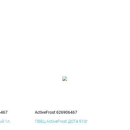
6467
ActiveFrost 626906467
й 1л.
ПВЕЦ ActiveFrost ДОТ4 910г