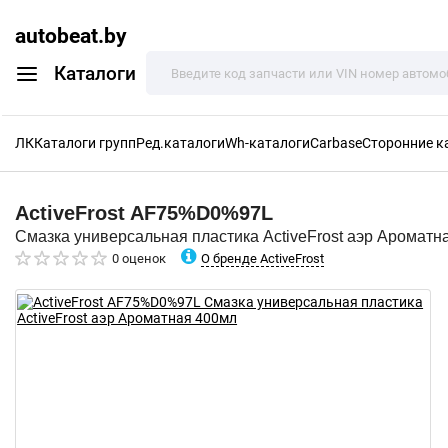
autobeat.by
Каталоги
ЛК
Каталоги групп
Ред.каталоги
Wh-каталоги
Carbase
Сторонние к
ActiveFrost
AF75%D0%97L
Смазка универсальная пластика ActiveFrost аэр Ароматн
О бренде ActiveFrost
0 оценок