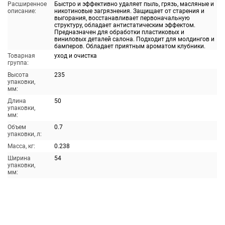
Расширенное
Быстро и эффективно удаляет пыль, грязь, масляные и
описание:
никотиновые загрязнения. Защищает от старения и
выгорания, восстанавливает первоначальную
структуру, обладает антистатическим эффектом.
Предназначен для обработки пластиковых и
виниловых деталей салона. Подходит для молдингов и
бамперов. Обладает приятным ароматом клубники.
Товарная
уход и очистка
группа:
Высота
235
упаковки,
мм:
Длина
50
упаковки,
мм:
Объем
0.7
упаковки, л:
Масса, кг:
0.238
Ширина
54
упаковки,
мм: