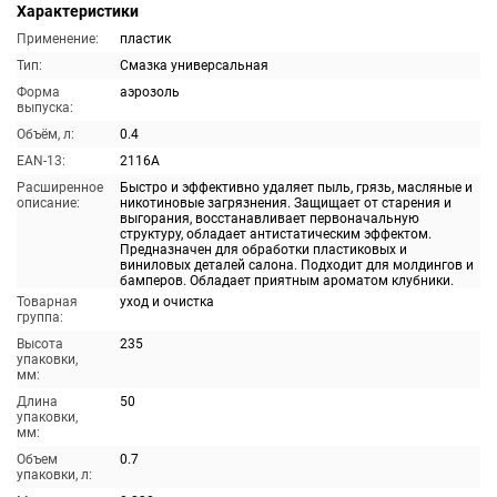
Характеристики
Применение:
пластик
Тип:
Смазка универсальная
Форма
аэрозоль
выпуска:
Объём, л:
0.4
EAN-13:
2116A
Расширенное
Быстро и эффективно удаляет пыль, грязь, масляные и
описание:
никотиновые загрязнения. Защищает от старения и
выгорания, восстанавливает первоначальную
структуру, обладает антистатическим эффектом.
Предназначен для обработки пластиковых и
виниловых деталей салона. Подходит для молдингов и
бамперов. Обладает приятным ароматом клубники.
Товарная
уход и очистка
группа:
Высота
235
упаковки,
мм:
Длина
50
упаковки,
мм:
Объем
0.7
упаковки, л: