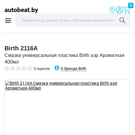
0
autobeat.by
Birth
2116A
Смазка универсальная пластика Birth аэр Ароматная
400мл
О бренде Birth
0 оценок