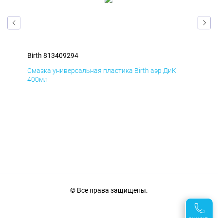
Birth 813409294
Bir
Смазка универсальная пластика Birth аэр ДиК
Сма
400мл
40
© Все права защищены.