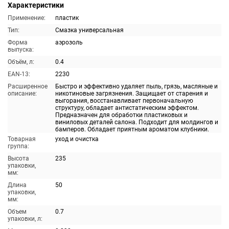
Характеристики
Применение:
пластик
Тип:
Смазка универсальная
Форма
аэрозоль
выпуска:
Объём, л:
0.4
EAN-13:
2230
Расширенное
Быстро и эффективно удаляет пыль, грязь, масляные и
описание:
никотиновые загрязнения. Защищает от старения и
выгорания, восстанавливает первоначальную
структуру, обладает антистатическим эффектом.
Предназначен для обработки пластиковых и
виниловых деталей салона. Подходит для молдингов и
бамперов. Обладает приятным ароматом клубники.
Товарная
уход и очистка
группа:
Высота
235
упаковки,
мм:
Длина
50
упаковки,
мм:
Объем
0.7
упаковки, л: