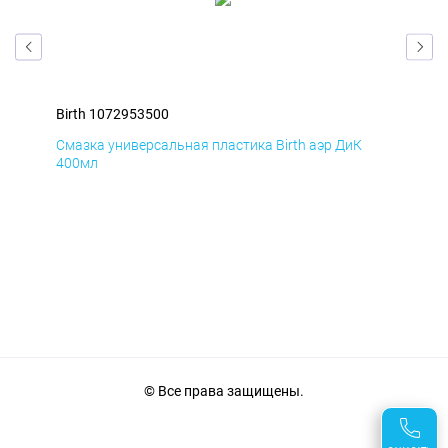
Birth 1072953500
Bir
Смазка универсальная пластика Birth аэр ДиК
Сма
400мл
40
© Все права защищены.