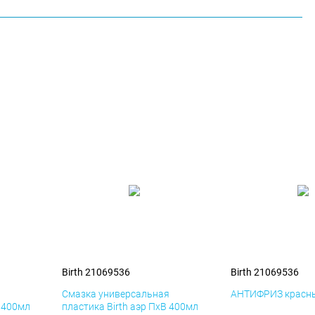
Birth 21069536
Birth 21069536
я
Смазка универсальная
АНТИФРИЗ красны
К 400мл
пластика Birth аэр ПхВ 400мл