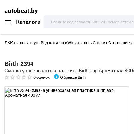
autobeat.by
Каталоги
ЛК
Каталоги групп
Ред.каталоги
Wh-каталоги
Carbase
Сторонние к
Birth
2394
Смазка универсальная пластика Birth аэр Ароматная 400
О бренде Birth
0 оценок