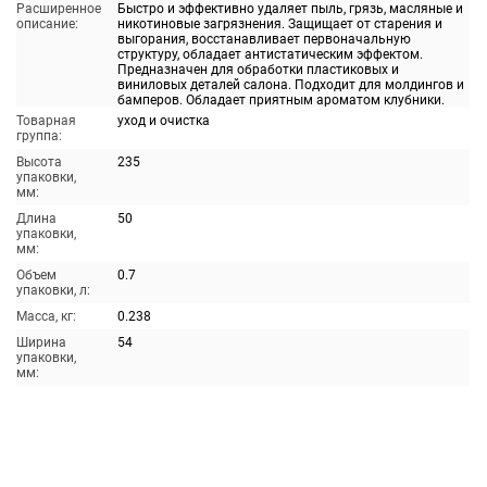
Расширенное
Быстро и эффективно удаляет пыль, грязь, масляные и
описание:
никотиновые загрязнения. Защищает от старения и
выгорания, восстанавливает первоначальную
структуру, обладает антистатическим эффектом.
Предназначен для обработки пластиковых и
виниловых деталей салона. Подходит для молдингов и
бамперов. Обладает приятным ароматом клубники.
Товарная
уход и очистка
группа:
Высота
235
упаковки,
мм:
Длина
50
упаковки,
мм:
Объем
0.7
упаковки, л:
Масса, кг:
0.238
Ширина
54
упаковки,
мм: